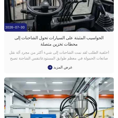
2026-07-30
الحواسيب المثبتة على السيارات تحول الشاحنات إلى
محطات تخزين متصلة
1خلفية الطلب لقد نمت الشاحنات إلى شيء أكثر من مجرد آلة نقل
صانعات الحمولة في معظم طوابق المستودعاتنفس الشاحنة تصبح
محطة بيانات متدلية تربط سجلات المخزون، اختيار المهام، وحركة
عرض المزيد
الأرض معا في الوقت الحقيقي. عملية توزيع متعددة المناوبات واجهت
هذه الفجوة مباشرة.لم يكن لدى المشغلين أي طريقة لسحب مهام
WMS أ...