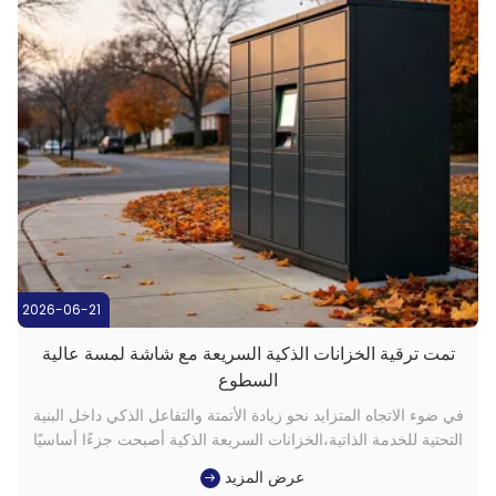
2026-06-21
تمت ترقية الخزانات الذكية السريعة مع شاشة لمسة عالية
السطوع
في ضوء الاتجاه المتزايد نحو زيادة الأتمتة والتفاعل الذكي داخل البنية
التحتية للخدمة الذاتية،الخزانات السريعة الذكية أصبحت جزءًا أساسيًا
من نظم الخدمات اللوجستية الحديثةمن أجل إمكانية الاستخدام
عرض المزيد
والرؤيةشاشة لمسة عالية السطوعأصبحت اعتبارات تصميم رئيسية