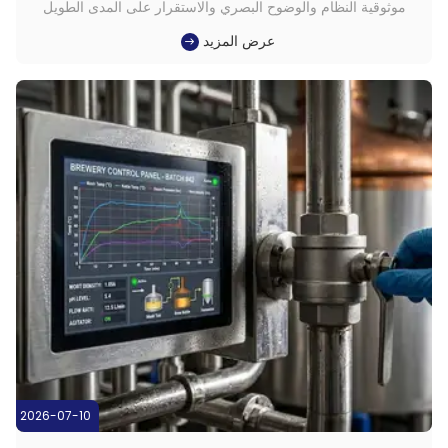
موثوقية النظام والوضوح البصري والاستقرار على المدى الطويل
اختيارية.وهي متطلبات ضرورية للمنصات التي يجب أن تعمل
عرض المزيد
باستمرار في ظل ظروف صعبةخاصة عندما يكون المراقبة في
الوقت الحقيقي، وتفاعل البيانات، والتنفيذ الصلب كلها جزء من
المعادلة.جهاز كم...
2026-07-10