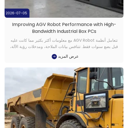
2026-07-05
Improving AGV Robot Performance with High-
Bandwidth Industrial Box PCs
تتعامل أنظمة AGV Robot مع معلومات أكثر بكثير مما كانت عليه
قبل بضع سنوات فقط. تتنافس بيانات الملاحة، ومدخلات رؤية الآلة،
وأوامر تنسيق الأسطول، والاتصالات اللاسلكية جميعها على معالجة
عرض المزيد
الموارد داخل السيارة. في العديد من المشاريع، تغير العامل المحدد
من كونه الروبوت المادي إلى كونه نظام الحوسبة الذي يتحك...