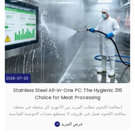
2026-07-20
316 Stainless Steel All-in-One PC: The Hygienic
Choice for Meat Processing
1معالجة اللحوم تتطلب المزيد من الأجهزة كل محطة في محطة
معالجة اللحوم تعمل في ظروف لا تستطيع معدات الحوسبة القياسية
التعامل معها على المدى الطويلالمواد الكيميائية الصحيّة العدوانية،
عرض المزيد
وجداول الإنتاج دون توقف يخلق بيئة الأجهزة على عكس أي آخر
تقريبا في تصنيع الأغذية. المرافق التي تنشر أجهزة الكمبيوتر الش...