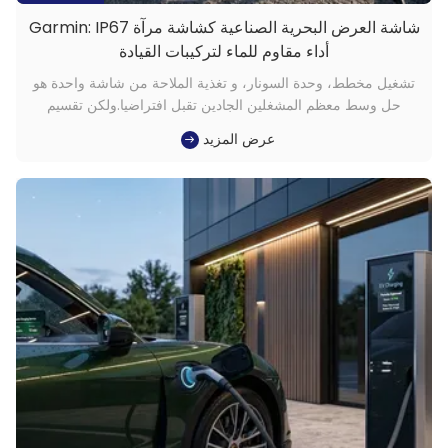
شاشة العرض البحرية الصناعية كشاشة مرآة Garmin: IP67
أداء مقاوم للماء لتركيبات القيادة
تشغيل مخطط، وحدة السونار، و تغذية الملاحة من شاشة واحدة هو
حل وسط معظم المشغلين الجادين تقبل افتراضيا.ولكن تقسيم
الانتباه على لوحة واحدة يقدم تأخيرات في القراءة والاستجابةتوسيع
عرض المزيد
إعداد القيادة لتشمل شاشة مرآة Garmin مخصصة يحل هذا التكافؤ،
شريطة أن يكون الشاشة المضافة إلى وحدة التحكم قادرة على
الصمود ف...