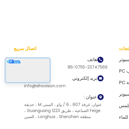
تجات
اتصال سريع
بيوتر
هاتف
86-0755-23747569
PC
بريد إلكتروني
PC
info@sihovision.com
عنوان :
عنوان: غرفة 607 ، 6 / واو ، المبنى M ، حديقة
للمس
Feige الصناعية ، طريق 1223 Guanguang ،
لماء
منطقة Longhua ، Shenzhen ، الصين