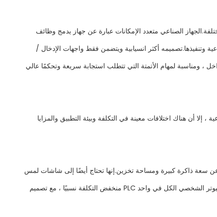
اتهما وأغراضهما مختلفة.الجهاز الصناعي متعدد الإمكانات عبارة عن جهاز يدمج وظائف
لكل في واحد خصيصًا للتحكم في مهام الأتمتة الصناعية وتنفيذها.تصميمه أكثر انسيابية ويتضمن فقط واجهات الإدخال /
وقة ، مع قدرة قوية على مقاومة التداخل ، ومناسبة لمهام الأتمتة التي تتطلب استجابة سريعة وتحكمًا عالي
على نطاق واسع في مجال التحكم في الأتمتة الصناعية ، إلا أن هناك اختلافات معينة في التكلفة وبيئة التطبيق والمزايا
اً عن سعة ذاكرة كبيرة ومساحة تخزين.إنها تحتاج أيضًا إلى شاشات لمس
عالية الدقة ، وأغلفة متينة ، وتصميم ممتاز لتبديد الحرارة ، من بين عوامل أخرى ، وكلها تزيد من تكلفة المعدات.على النقيض من ذلك ، فإن جهاز الكمبيوتر الشخصي الكل في واحد PLC منخفض التكلفة نسبيًا ، مع تصميم