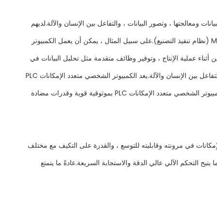
ات ومعالجتها ، وتصور البيانات ، والتفاعل بين الإنسان والآلة.لديهم
عادةً قدرات حوسبة ومعالجة عالية ويمكنهم تثبيت وتشغيل برامج صناعية مختلفة ، مثل SCADA (نظام التحكم الإشرافي والحصول على البيانات) و MES (نظام تنفيذ التصنيع).على سبيل المثال ، يمكن أن يعمل الكمبيوتر
المواد والمعدات والموظفين أثناء عملية الإنتاج ، وتوفير وظائف متقدمة مثل تحليل البيانات في
الوقت الفعلي واتخاذ القرار يدعم.إنها مناسبة لأنظمة التحكم في الأتمتة التي تتطلب وظائف متقدمة مثل تحليل البيانات ومعالجتها ، وتصور البيانات ، والتفاعل بين الإنسان والآلة.يعد الكمبيوتر الشخصي متعدد الإمكانات PLC
أكثر ملاءمة لمهام الأتمتة التي تتطلب استجابة سريعة وتحكمًا عالي الدقة ، مثل التحكم الآلي في خطوط الإنتاج والتحكم في الروبوت.عادةً ما يتمتع الكمبيوتر الشخصي متعدد الإمكانات PLC بموثوقية قوية وقدرات مضادة
تكاملة PLC بمزايا فريدة.تكمن ميزة الجهاز الصناعي متعدد الإمكانات في مرونته وقابليته للتوسع ، والقدرة على التكيف مع مختلف
ة آلة PLC الكل في واحد في موثوقيتها وأدائها العالي ، مما يتيح التحكم الآلي عالي الدقة والاستجابة السريعة.عادةً ما يتمتع