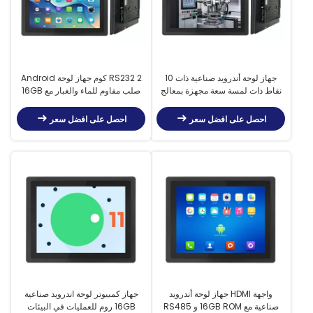
جهاز لوحة أندرويد صناعية ذات 10
2 RS232 كوم جهاز لوحة Android
نقاط ذات لمسة سعة مجهزة بمعالج
صلب مقاوم للماء والغبار مع 16GB
RK3568 واتصالات RS485 اختيارية
روم
احصل على افضل سعر
احصل على افضل سعر
واجهة HDMI جهاز لوحة أندرويد
جهاز كمبيوتر لوحة اندرويد صناعية
صناعية مع 16GB ROM و RS485
16GB روم للعمليات في البيئات