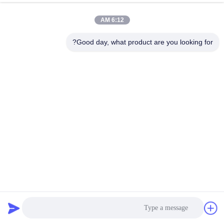
6:12 AM
Good day, what product are you looking for?
16.7M الألوان مقاوم للماء شاشة تعمل باللمس 19 بوصة عريضة
1440X900 القرار
شاشة تعمل باللمس للماء
2022-07-18
1437 الرؤى