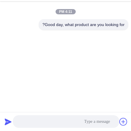
4:11 PM
Good day, what product are you looking for?
PCIE Fanless Industrial Mini PC Intel I5 I7 GPIO LPT 6
COM 2 Lans 8 USB Box
كمبيوتر صناعي صغير
2025-03-11
39 الرؤى