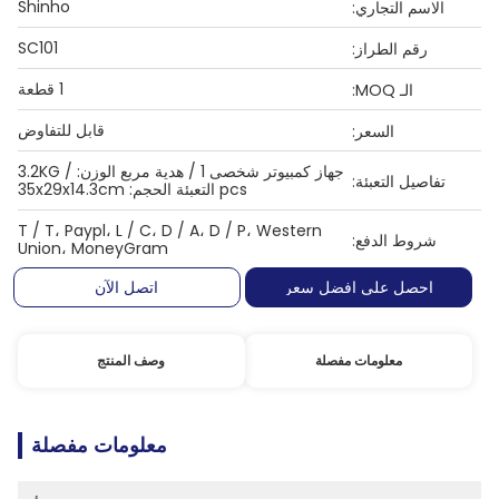
Shinho
الاسم التجاري:
SC101
رقم الطراز:
1 قطعة
الـ MOQ:
قابل للتفاوض
السعر:
جهاز كمبيوتر شخصى 1 / هدية مربع الوزن: 3.2KG /
تفاصيل التعبئة:
pcs التعبئة الحجم: 35x29x14.3cm
T / T، Paypl، L / C، D / A، D / P، Western
شروط الدفع:
Union، MoneyGram
احصل على افضل سعر
اتصل الآن
معلومات مفصلة
وصف المنتج
معلومات مفصلة