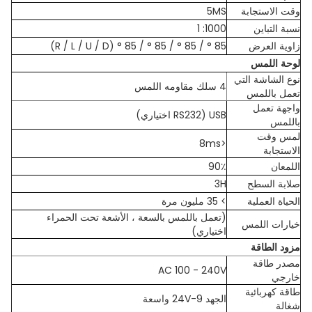
وقت الاستجابة
5MS
نسبة التباين
1000: 1
زاوية العرض
85 ° / 85 ° / 85 ° / 85 ° (R / L / U / D)
لوحة اللمس
نوع الشاشة التي
4 سلك مقاومه اللمس
تعمل باللمس
واجهة تعمل
USB (RS232 اختياري)
باللمس
لمس وقت
<8ms
الاستجابة
اللمعان
90٪
صلابة السطح
3H
الحياة العملية
> 35 مليون مرة
(تعمل باللمس بالسعة ، الأشعة تحت الحمراء
خيارات اللمس
اختياري)
مزود الطاقة
مصدر طاقة
AC 100 - 240V
خارجي
طاقة كهربائية
الجهد 9-24V واسعة
شغالة