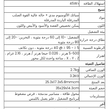
استهلاك الطاقة
≤45W
نسيج
سبائك الألومنيوم مدي + حالة عالية القوة الصلب
مواد
المدرفلة الباردة المدرفلة
اللون
يمكن تخصيص الفضة والأسود والأبيض واللون
بيئة التشغيل
التشغيل: -10 إلى 60 درجة مئوية ، التخزين: -20 إلى
نطاق درجة حرارة
80 درجة مئوية
الرطوبة النسبية
5 ٪ ~ 95 ٪ @ 40 درجة مئوية ، دون تكاثف
5-500 هرتز ، 0.026 جيجا هرتز / هرتز ، 2.16 غرام ،
اهتزاز
X ، Y ، Z ، ساعة واحدة لكل محور
تفاصيل التعبئة
الوزن الصافي
2.7kg
الوزن الإجمالي
3.2KG
بعد المنتج
25.3x17.3x5.8mmcm
حجم التعبئة
35x29x14.3cm
محول طاقة ، مسامير مدمجة ، قرص مضغوط
مستلزمات
لبرنامج التشغيل ، قلم يعمل باللمس
آخر