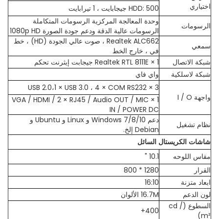
اختياري
HDD: 500 جيجابايت ، 1 تيرابايت
وحدة المعالجة المركزية الرسومات المتكاملة
الرسومات
الرسومات عالية الدقة ودعم جودة الصورة 1080p HD
Realtek ALC662 ، صوت عالي الجودة (HD) ، خط
سمعي
في ، خارج الخط
شبكة الاتصال
1 × Realtek RTL 8111E جيجابت إيثرنت تحكم
شبكة لاسلكية
واي فاي
3 × USB 2.0،1 × USB 3.0 ، 4 × COM RS232
واجهة I / O
1 × VGA / HDMI / 2 × RJ45 / Audio OUT / MIC
IN / POWER DC
دعم Windows 7/8/10 و Linux و Ubuntu و
نظام تشغيل
Debian إلخ.
شاشات الكريستال السائل
مقاس اللوحه
10.1 "
القرار
1280 * 800
ابعاد متزنة
16:10
لون الدعم
16.7M الألوان
السطوع (cd /
400+
m²)