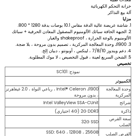
خزانة التحكم الكهربائية
آلة بيع التذاكر
مزايا
1. شاشة عريضة عالية الدقة مقاس 10.1 بوصات بدقة 1280 * 800.
2. الجبهة الحافة سبائك الألومنيوم المصقول المعادن الحرفية + سبائك
الألومنيوم بالوعة الحرارة ، shakeproof والغبار.
3. J1900 وحدة المعالجة المركزية ، تصميم بدون مروحة ، بلا ضجة.
4. دعم ويندوز 7/8/10 ، لينكس ، أوبونتو ، دبيان إلخ.
5. الشحن السريع لعينة ، قبول التخصيص ، لا موك المطلوبة.
تخصيص
نموذج: SC101
الكمبيوتر
وحدة المعالجة
Intel® Celeron J1900 ، رباعي النواة ، 2.0 غيغاهرتز
المركزية
، بدون مروحة
شرائح
Intel ValleyView SSA-CUnit
ذاكرة
2G DDR3 (4G اختياري)
سعة القرص
32G SSD
الصلب
SSD: 64G ، 128GB ، 256GB
القرص الصلب