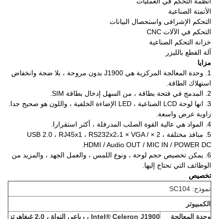
أنظمة التحكم في العمليات
الأتمتة الصناعية
التحكم الإشرافى واستحصال البيانات
التحكم في الآلات CNC
خزانة التحكم الصناعية
آلة القطع بالليزر
مزايا
1. وحدة المعالجة المركزية هي J1900 بدون مروحة ، بلا ضجة وانخفاض
استهلاك الطاقة.
2. المدمج في فتحة بطاقة ، من السهل إدخال بطاقة SIM.
3. انها لوحة LCD الصناعية ، LED الإضاءة الخلفية ، واللون هو صحيح جدا.
زاوية عرض واسعة.
4. المواد هي عالية القوة الصلب المدرفلة ، أكثر استقرارا.
5. منافذ مختلفة ، 2 × USB 2.0 ، RJ45x1 ، RS232x2،1 × VGA /
HDMI / Audio OUT / MIC IN / POWER DC.
6. يمكن تخصيص حجم لوحة ، ونوع اللمس ، والعمل الجهد ، والمزيد من
الوظائف التي تحتاج إليها.
تخصيص
نموذج: SC104
الكمبيوتر
وحدة المعالجة
Intel® Celeron J1900 ، رباعي النواة ، 2.0 غيغاهرتز