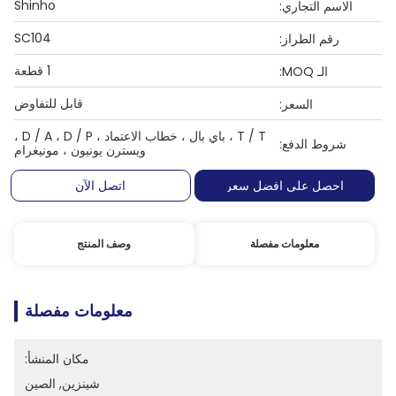
Shinho
الاسم التجاري:
SC104
رقم الطراز:
1 قطعة
الـ MOQ:
قابل للتفاوض
السعر:
T / T ، باي بال ، خطاب الاعتماد ، D / A ، D / P ،
شروط الدفع:
ويسترن يونيون ، مونيغرام
احصل على افضل سعر
اتصل الآن
معلومات مفصلة
وصف المنتج
معلومات مفصلة
مكان المنشأ:
شينزين, الصين