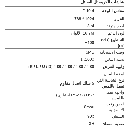
شاشات الكريستال السائل
مقاس اللوحه
10.4 "
القرار
1024 * 768
ابعاد متزنة
4: 3
لون الدعم
16.7M الألوان
السطوع (cd /
400+
m²)
وقت الاستجابة
5MS
نسبة التباين
1000: 1
زاوية العرض
80 ° / 80 ° / 80 ° / 80 ° (R / L / U / D)
لوحة اللمس
نوع الشاشة التي
5 سلك اتصال مقاوم
تعمل باللمس
واجهة تعمل
USB (RS232 اختياري)
باللمس
لمس وقت
<8ms
الاستجابة
اللمعان
90٪
صلابة السطح
3H