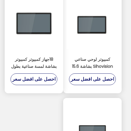
كمبيوتر لوحي صناعي
18جهاز كمبيوتر كمبيوتر
Sihovision بشاشة 15.6
بشاشة لمسة صناعية بطول
بوصة مع لمس سعوي بـ 10
5 بوصات مع تصميم بدون
احصل على افضل سعر
احصل على افضل سعر
نقاط وغلاف من سبائك
مروحة وتصنيف IP65
الألومنيوم وذاكرة وصول
للوقاية من الماء
عشوائي 8 جيجابايت