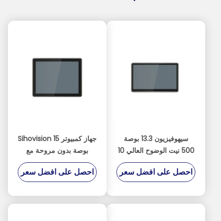
سيهوفيزيون 13.3 بوصة
جهاز كمبيوتر Sihovision 15
500 نيت الوضوح العالي 10
بوصة بدون مروحة مع
نقطة شاشة لمس سعة
شبكة LAN مزدوجة 2.5GbE
احصل على افضل سعر
احصل على افضل سعر
لوحة كمبيوتر صناعية
ومعالج Intel N100
وكمبيوتر صناعي مضمن