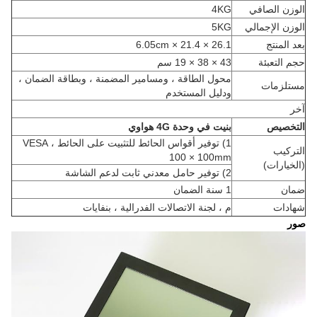
الوزن الصافي
4KG
الوزن الإجمالي
5KG
بعد المنتج
26.1 × 21.4 × 6.05cm
حجم التعبئة
43 × 38 × 19 سم
محول الطاقة ، ومسامير المضمنة ، وبطاقة الضمان ،
مستلزمات
ودليل المستخدم
آخر
التخصيص
بنيت في وحدة 4G هواوي
1) توفير أقواس الحائط للتثبيت على الحائط ، VESA
التركيب
100 × 100mm
(الخيارات)
2) توفير حامل معدني ثابت لدعم الشاشة
ضمان
1 سنة الضمان
شهادات
م ، لجنة الاتصالات الفدرالية ، بنفايات
صور