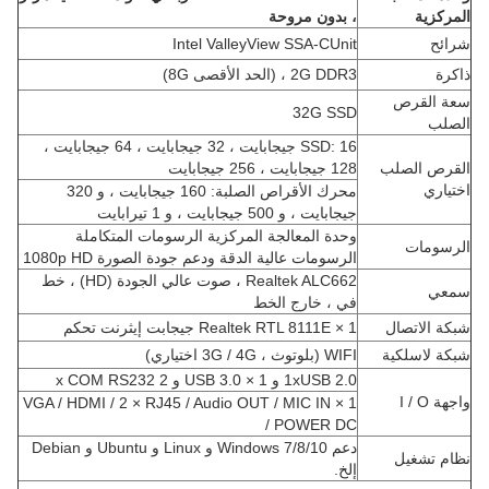
المركزية
، بدون مروحة
شرائح
Intel ValleyView SSA-CUnit
ذاكرة
2G DDR3 ، (الحد الأقصى 8G)
سعة القرص
32G SSD
الصلب
SSD: 16 جيجابايت ، 32 جيجابايت ، 64 جيجابايت ،
القرص الصلب
128 جيجابايت ، 256 جيجابايت
اختياري
محرك الأقراص الصلبة: 160 جيجابايت ، و 320
جيجابايت ، و 500 جيجابايت ، و 1 تيرابايت
وحدة المعالجة المركزية الرسومات المتكاملة
الرسومات
الرسومات عالية الدقة ودعم جودة الصورة 1080p HD
Realtek ALC662 ، صوت عالي الجودة (HD) ، خط
سمعي
في ، خارج الخط
شبكة الاتصال
1 × Realtek RTL 8111E جيجابت إيثرنت تحكم
شبكة لاسلكية
WIFI (بلوتوث ، 3G / 4G اختياري)
1xUSB 2.0 و 1 × USB 3.0 و 2 x COM RS232
واجهة I / O
1 × VGA / HDMI / 2 × RJ45 / Audio OUT / MIC IN
/ POWER DC
دعم Windows 7/8/10 و Linux و Ubuntu و Debian
نظام تشغيل
إلخ.