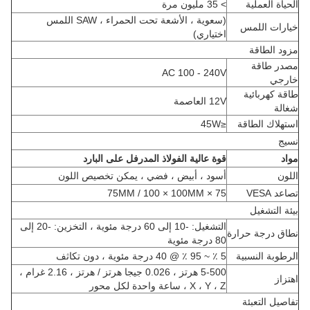
الحياة العملية
> 35 مليون مرة
(سعوية ، الأشعة تحت الحمراء ، SAW اللمس
خيارات اللمس
اختياري)
مزود الطاقة
مصدر طاقة
AC 100 - 240V
خارجي
طاقة كهربائية
12V العاصمة
شغالة
استهلاك الطاقة
≤45W
نسيج
مواد
قوة عالية الفولاذ المدرفل على البارد
اللون
أسود ، أبيض ، فضي ، يمكن تخصيص اللون
تصاعد VESA
75 × 75MM / 100 × 100MM
بيئة التشغيل
التشغيل: -10 إلى 60 درجة مئوية ، التخزين: -20 إلى
نطاق درجة حرارة
80 درجة مئوية
الرطوبة النسبية
5 ٪ ~ 95 ٪ @ 40 درجة مئوية ، دون تكاثف
5-500 هرتز ، 0.026 جيجا هرتز / هرتز ، 2.16 غرام ،
اهتزاز
X ، Y ، Z ، ساعة واحدة لكل محور
تفاصيل التعبئة