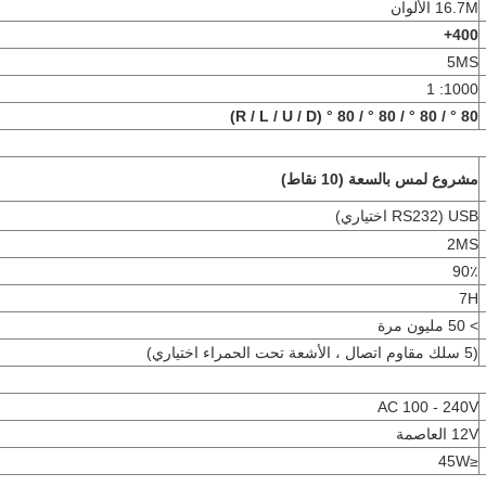
16.7M الألوان
400+
5MS
1000: 1
80 ° / 80 ° / 80 ° / 80 ° (R / L / U / D)
مشروع لمس بالسعة (10 نقاط)
USB (RS232 اختياري)
2MS
90٪
7H
> 50 مليون مرة
(5 سلك مقاوم اتصال ، الأشعة تحت الحمراء اختياري)
AC 100 - 240V
12V العاصمة
≤45W