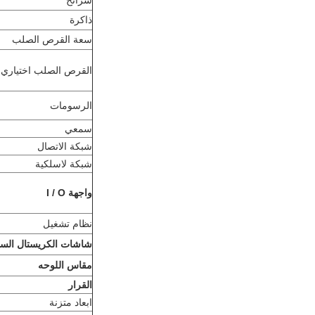
شرائح
ذاكرة
سعة القرص الصلب
القرص الصلب اختياري
الرسومات
سمعي
شبكة الاتصال
شبكة لاسلكية
واجهة I / O
نظام تشغيل
شاشات الكريستال السا
مقاس اللوحه
القرار
ابعاد متزنة