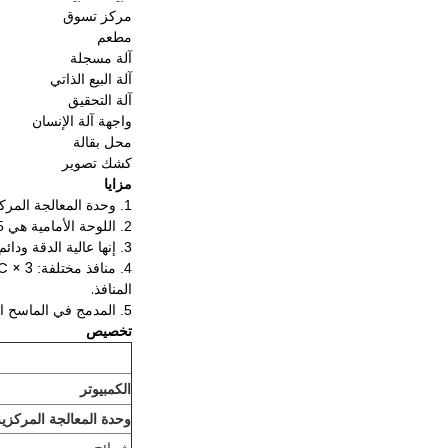
مركز تسوق
مطعم
آلة مسجلة
آلة البيع الذاتي
آلة التحقيق
واجهة آلة الإنسان
محل بقالة
كشك تصوير
مزايا
1. وحدة المعالجة المركزية هي J1900 بدون مروحة ، بلا ضجة وانخفاض استهلاك الطاقة.
2. اللوحة الأمامية هي IP65 ، ضد الغبار ومقاومة للماء.
عالية الدقة ودائ
3. إنها
4. منافذ مختلفة:
المنافذ.
الماسح ال
5. المدمج في
تخصيص
الكمبيوتر
وحدة المعالجة المركزية