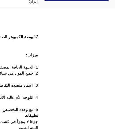
إبراز:
17 بوصة الكمبيوتر الصناعي لوحة اللمس مع لوحة IP65 و QR رمز الماسح الضوئي
ميزات:
الجبهة الحافة المصق
1.
2. جميع المواد هي
سبائك
اعتماد متعددة النقاط PCAP لوحة اللمس ، وحساسة وسريعة الاستجا
3.
4. اللوحة الأم عالية الأداء ، 7x24 عملية مستمرة.
مع وحدة التخصيص: QR رمز الماسح الضوئي.
5.
تطبيقات
جزءا لا يتجزأ في كشك
البيئة الطبية