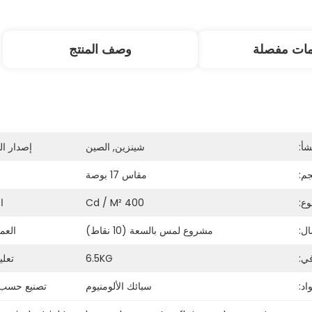
مات مفصلة
وصف المنتج
شأ:
شينزين, الصين
إصدار ال
م:
مقاس 17 بوصة
ع:
400 Cd / M²
ال
ال:
مشروع لمس بالسعة (10 نقاط)
العم
في:
6.5KG
تعل
سبائك الألومنيوم
تصنيع حسب 