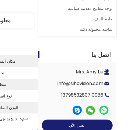
لوحة مفاتيح معدنية صناعية
خادم الرف
معلو
شاشة محمولة ذكية
اتصل بنا
مكان المن
Mrs. Amy Liu
بحج
info@sihovision.com
سطو
0086 13798532807
نوع اتص
الوزن الصا
인쇄되지 않은مواد:
اتصل الآن