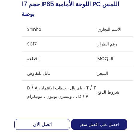
اللمس PC اللوحة الأمامية IP65 حجم 17
بوصة
الاسم التجاري:
Shinho
رقم الطراز:
SC17
الـ MOQ:
1 قطعة
السعر:
قابل للتفاوض
T / T ، باي بال ، خطاب الاعتماد ، D / A
شروط الدفع:
، D / P ، ويسترن يونيون ، مونيغرام
اتصل الآن
احصل على افضل سعر