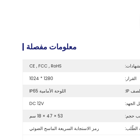
معلومات مفصلة
شهادات:
CE , FCC , RoHS
القرار:
1280 * 1024
صف IP:
اللوحة الأمامية IP65
ل الجهد:
DC 12V
يب حجم:
53 × 47 × 18 سم
الطّلب:
رمز الاستجابة السريعة الماسح الضوئي