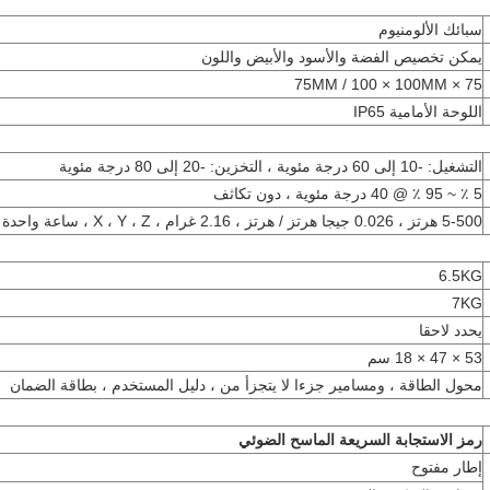
سبائك الألومنيوم
يمكن تخصيص الفضة والأسود والأبيض واللون
75 × 75MM / 100 × 100MM
اللوحة الأمامية IP65
التشغيل: -10 إلى 60 درجة مئوية ، التخزين: -20 إلى 80 درجة مئوية
5 ٪ ~ 95 ٪ @ 40 درجة مئوية ، دون تكاثف
5-500 هرتز ، 0.026 جيجا هرتز / هرتز ، 2.16 غرام ، X ، Y ، Z ، ساعة واحدة لكل محور
6.5KG
7KG
يحدد لاحقا
53 × 47 × 18 سم
محول الطاقة ، ومسامير جزءا لا يتجزأ من ، دليل المستخدم ، بطاقة الضمان
رمز الاستجابة السريعة الماسح الضوئي
إطار مفتوح