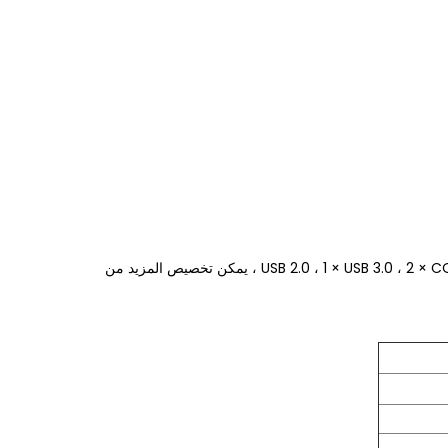
3 × USB 2.0 ، 1 × USB 3.0 ، 2 × COM RS232 ، 1 × VGA / HDMI / RJ45 / Audio OUT / MIC IN / POWER DC ، يمكن تخصيص المزيد من