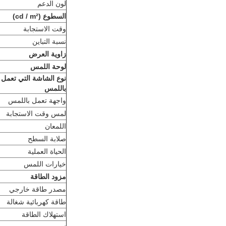
لون الدعم
السطوع (cd / m²)
وقت الاستجابة
نسبة التباين
زاوية العرض
لوحة اللمس
نوع الشاشة التي تعمل
باللمس
واجهة تعمل باللمس
لمس وقت الاستجابة
اللمعان
صلابة السطح
الحياة العملية
خيارات اللمس
مزود الطاقة
مصدر طاقة خارجي
طاقة كهربائية شغالة
استهلاك الطاقة