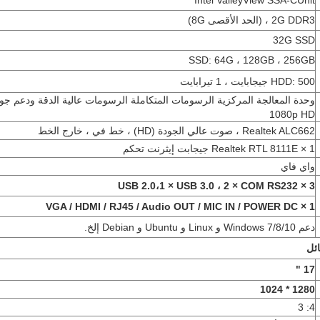
Intel ValleyView SSA-CUnit
2G DDR3 ، (الحد الأقصى 8G)
32G SSD
SSD: 64G ، 128GB ، 256GB
HDD: 500 جيجابايت ، 1 تيرابايت
وحدة المعالجة المركزية الرسومات المتكاملة الرسومات عالية الدقة ودعم جو
1080p HD
Realtek ALC662 ، صوت عالي الجودة (HD) ، خط في ، خارج الخط
1 × Realtek RTL 8111E جيجابت إيثرنت تحكم
واي فاي
3 × USB 2.0،1 × USB 3.0 ، 2 × COM RS232
1 × VGA / HDMI / RJ45 / Audio OUT / MIC IN / POWER DC
دعم Windows 7/8/10 و Linux و Ubuntu و Debian إلخ.
ئل
17 "
1280 * 1024
4: 3