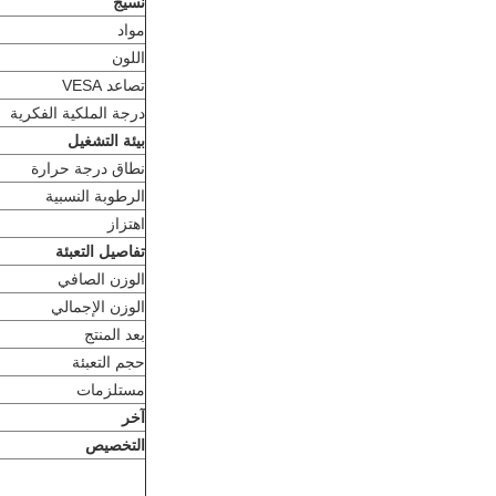
نسيج
مواد
اللون
تصاعد VESA
درجة الملكية الفكرية
بيئة التشغيل
نطاق درجة حرارة
الرطوبة النسبية
اهتزاز
تفاصيل التعبئة
الوزن الصافي
الوزن الإجمالي
بعد المنتج
حجم التعبئة
مستلزمات
آخر
التخصيص