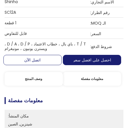
Shinho
الاسم التجاري:
SC12A
رقم الطراز:
1 قطعة
الـ MOQ:
قابل للتفاوض
السعر:
T / T ، باي بال ، خطاب الاعتماد ، D / A ، D / P ،
شروط الدفع:
ويسترن يونيون ، مونيغرام
احصل على افضل سعر
اتصل الآن
معلومات مفصلة
وصف المنتج
معلومات مفصلة
مكان المنشأ:
شينزين, الصين