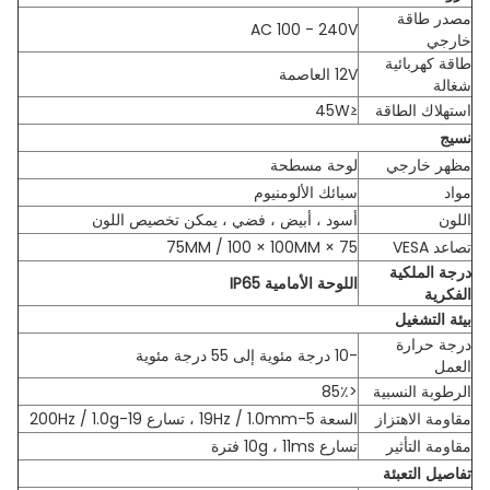
مصدر طاقة
AC 100 - 240V
خارجي
طاقة كهربائية
12V العاصمة
شغالة
استهلاك الطاقة
≤45W
نسيج
مظهر خارجي
لوحة مسطحة
مواد
سبائك الألومنيوم
اللون
أسود ، أبيض ، فضي ، يمكن تخصيص اللون
تصاعد VESA
75 × 75MM / 100 × 100MM
درجة الملكية
اللوحة الأمامية IP65
الفكرية
بيئة التشغيل
درجة حرارة
-10 درجة مئوية إلى 55 درجة مئوية
العمل
الرطوبة النسبية
<85٪
مقاومة الاهتزاز
السعة 5-19Hz / 1.0mm ، تسارع 19-200Hz / 1.0g
مقاومة التأثير
تسارع 10g ، 11ms فترة
تفاصيل التعبئة