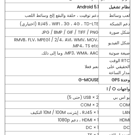
نظام تشغيل
Android 5.1
لعب وسائط
دعم توقيت ، حلقة والبقع إلخ وسائط اللعب
دعم الشبكة
RJ45 ، WIFI ، 3G ، 4G ، TD-LTE (اختياري)
شكل صورة
JPG / BMP / GIF / TIFF / PNG
RMVB، FLV، MPEG1 / 2/4، AVI، WMV، MOV،
شكل الفيديو
MP4، TS etc.
صيغة صوتية
MP3، WMA، AAC، وما إلى ذلك.
RTC الوقت
الحقيقي على
نعم فعلا
مدار الساعة
وحدة GPS
G-MOUSE
واجهات I / O
يو اس بي
2 × USB (حتى 5)
2 × COM
COM
LAN
1 × RJ45 ، إيثرنت 10M / 100M التكيف
HDMI
1 × HDMI ، دعم 1080p
1 × DC
DC