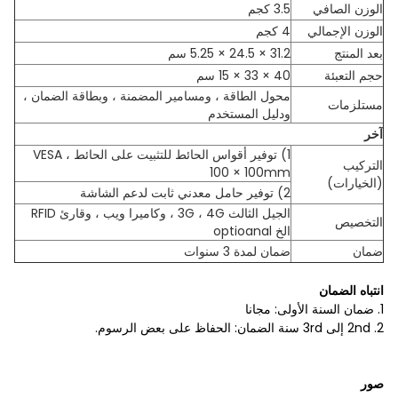
الوزن الصافي
3.5 كجم
الوزن الإجمالي
4 كجم
بعد المنتج
31.2 × 24.5 × 5.25 سم
حجم التعبئة
40 × 33 × 15 سم
محول الطاقة ، ومسامير المضمنة ، وبطاقة الضمان ،
مستلزمات
ودليل المستخدم
آخر
1) توفير أقواس الحائط للتثبيت على الحائط ، VESA
التركيب
100 × 100mm
(الخيارات)
2) توفير حامل معدني ثابت لدعم الشاشة
الجيل الثالث 3G ، 4G ، وكاميرا ويب ، وقارئ RFID
التخصيص
الخ optioanal
ضمان
ضمان لمدة 3 سنوات
انتباه الضمان
1. ضمان السنة الأولى: مجانا
2. 2nd إلى 3rd سنة الضمان: الحفاظ على بعض الرسوم.
صور