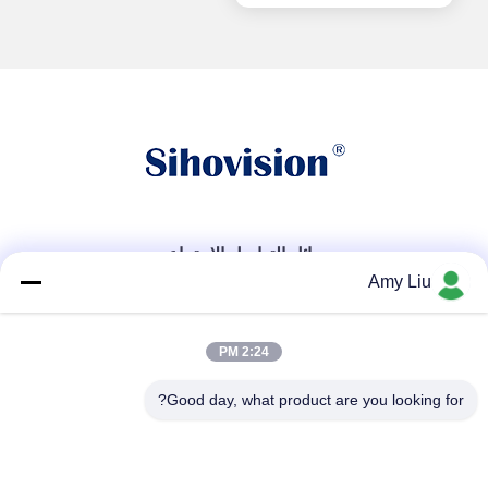
وسائل التواصل الاجتماعي
Amy Liu
اتصال سريع
2:24 PM
هاتف
Good day, what product are you looking for?
86-0755-23747569
بريد إلكتروني