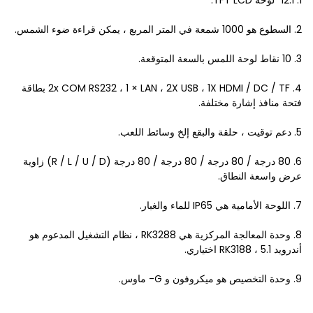
1. 12.1 "لوحة TFT LCD.
2. السطوع هو 1000 شمعة في المتر المربع ، يمكن قراءة ضوء الشمس.
3. 10 نقاط لوحة اللمس بالسعة المتوقعة.
4. 2x COM RS232 ، 1 × LAN ، 2X USB ، 1X HDMI / DC / TF بطاقة
فتحة منافذ إشارة مختلفة.
5. دعم توقيت ، حلقة والبقع إلخ وسائط اللعب.
6. 80 درجة / 80 درجة / 80 درجة / 80 درجة (R / L / U / D) زاوية
عرض واسعة النطاق.
7. اللوحة الأمامية هي IP65 للماء والغبار.
8. وحدة المعالجة المركزية هي RK3288 ، نظام التشغيل المدعوم هو
أندرويد 5.1 ، RK3188 اختياري.
9. وحدة التخصيص هو ميكروفون و G- ماوس.