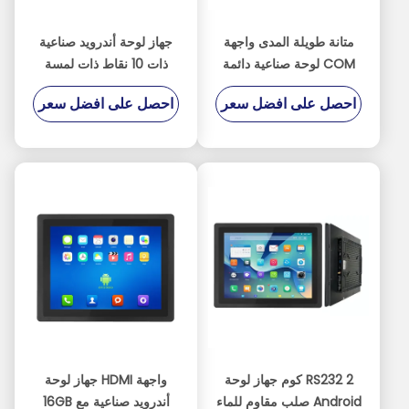
متانة طويلة المدى واجهة
جهاز لوحة أندرويد صناعية
COM لوحة صناعية دائمة
ذات 10 نقاط ذات لمسة
مع معالج RK3568
سعة مجهزة بمعالج
احصل على افضل سعر
احصل على افضل سعر
RK3568 واتصالات RS485
اختيارية
2 RS232 كوم جهاز لوحة
واجهة HDMI جهاز لوحة
Android صلب مقاوم للماء
أندرويد صناعية مع 16GB