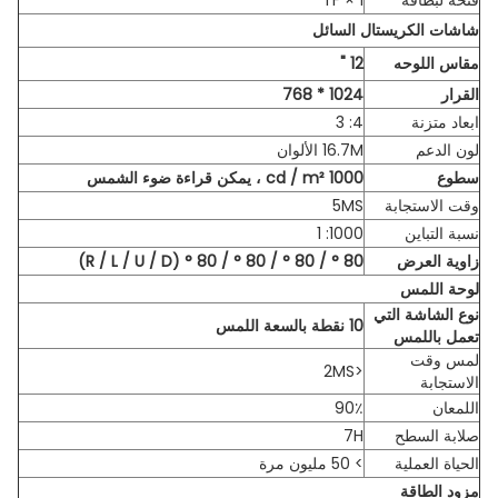
فتحة لبطاقة
1 × TF
شاشات الكريستال السائل
مقاس اللوحه
12 "
القرار
1024 * 768
ابعاد متزنة
4: 3
لون الدعم
16.7M الألوان
سطوع
1000 cd / m² ، يمكن قراءة ضوء الشمس
وقت الاستجابة
5MS
نسبة التباين
1000: 1
زاوية العرض
80 ° / 80 ° / 80 ° / 80 ° (R / L / U / D)
لوحة اللمس
نوع الشاشة التي
10 نقطة بالسعة اللمس
تعمل باللمس
لمس وقت
<2MS
الاستجابة
اللمعان
90٪
صلابة السطح
7H
الحياة العملية
> 50 مليون مرة
مزود الطاقة