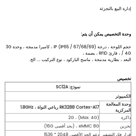
إدارة البيع بالتجزئة
وحدة التخصيص يمكن أن يتم:
حجم اللوحة ، درجة IP (IP65 / 67/68/69) ، كاميرا مدمجة ، وحدة 3G
/ 4G ، قارئ RFID ، بصمة ،
البعد ، بطارية مدمجة ، ماسح الباركود ، نوع التركيب .... الخ.
تخصيص
نموذج: SC12A
الكمبيوتر
وحدة المعالجة
RK3288 Cortex-A17 رباعي النواة ، 1.8GHz
المركزية
ذاكرة
2G ، (Max. 4G)
تخزين
eMMC 8G ، (بحد أقصى 16G)
قرار فك التشفير
دعم الحد الأقصى 2048 * 1536