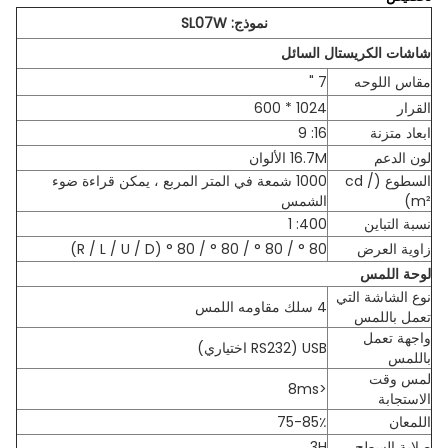
نموذج: SL07W
شاشات الكريستال السائل
مقاس اللوحه
7 "
القرار
1024 * 600
ابعاد متزنة
16: 9
لون الدعم
16.7M الألوان
السطوع (cd /
1000 شمعة في المتر المربع ، يمكن قراءة ضوء
m²)
الشمس
نسبة التباين
400: 1
زاوية العرض
80 ° / 80 ° / 80 ° / 80 ° (R / L / U / D)
لوحة اللمس
نوع الشاشة التي
4 سلك مقاومه اللمس
تعمل باللمس
واجهة تعمل
USB (RS232 اختياري)
باللمس
لمس وقت
<8ms
الاستجابة
اللمعان
75-85٪
صلابة السطح
3H