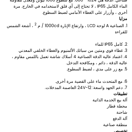
صناعي. الدقة هي 1024 * 600. مع سطوع 1000 نيوتن ومعدل مقاومة
الماء الكامل IP65 ، لا تحتاج إلى أي قلق لاستخدامه في الخارج. مرة
أخرى ، وأزرار على الغطاء الأمامي لضبط السطوع.
مزايا
2
1. الصناعية A لوحة LCD ، وارتفاع الإنارة 1000cd / م
، أشعة الشمس
للقراءة
2. كامل IP65 للماء
3. غطاء قوي ومتين من سبائك الألمنيوم والغطاء الخلفي المعدني
4. اعتماد عالية الدقة الصناعية 4 أسلاك شاشة تعمل باللمس مقاوم ،
عالية الدقة ، دائم ، ومكافحة التدخل.
5. مع زر على مدي ، لضبط السطوع.
6. مع المتحدث ماء على القضية مرة أخرى.
7. دعم الجهد واسعة: 12-24V العاصمة المدخلات.
تطبيقات
آلة بيع الخدمة الذاتية
محطة قطار
شاحنة
آلة الدفع
منطقة صناعية
تخصيص