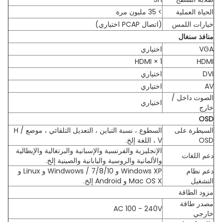
الحياة العملية
> 35 مليون مرة
خيارات اللمس
(اتصال PCAP اختياري)
منافذ سنغال
VGA
اختياري
1 × HDMI
HDMI
DVI
اختياري
AV
اختياري
الصوت داخل /
اختياري
خارج
OSD
السيطرة على
السطوع ، نسبة التباين ، التعديل التلقائي ، موضع H /
OSD
V ، اللغة إلخ.
الإنجليزية والفرنسية والإسبانية والبرتغالية والإيطالية
دعم اللغات
والألمانية والروسية واليابانية والصينية إلخ.
دعم نظام
Windows XP و Windwows / 7/8/10 و Linux و
التشغيل
Mac OS X و Android إلخ.
مزود الطاقة
مصدر طاقة
AC 100 - 240V
خارجي