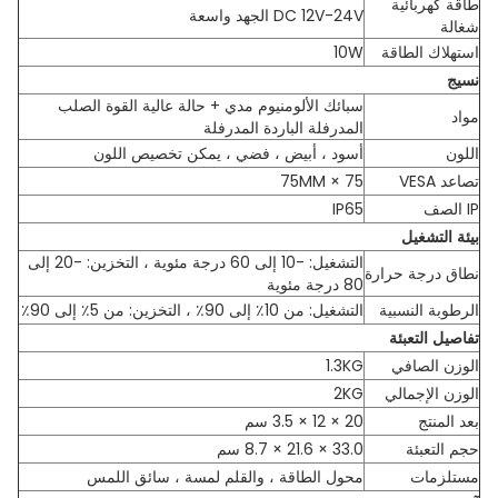
طاقة كهربائية
DC 12V-24V الجهد واسعة
شغالة
استهلاك الطاقة
10W
نسيج
سبائك الألومنيوم مدي + حالة عالية القوة الصلب
مواد
المدرفلة الباردة المدرفلة
اللون
أسود ، أبيض ، فضي ، يمكن تخصيص اللون
تصاعد VESA
75 × 75MM
IP الصف
IP65
بيئة التشغيل
التشغيل: -10 إلى 60 درجة مئوية ، التخزين: -20 إلى
نطاق درجة حرارة
80 درجة مئوية
الرطوبة النسبية
التشغيل: من 10٪ إلى 90٪ ، التخزين: من 5٪ إلى 90٪
تفاصيل التعبئة
الوزن الصافي
1.3KG
الوزن الإجمالي
2KG
بعد المنتج
20 × 12 × 3.5 سم
حجم التعبئة
33.0 × 21.6 × 8.7 سم
مستلزمات
محول الطاقة ، والقلم لمسة ، سائق اللمس