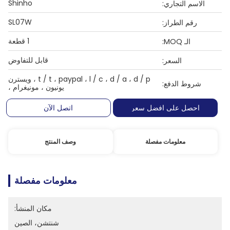
Shinho
الاسم التجاري:
SL07W
رقم الطراز:
1 قطعة
الـ MOQ:
قابل للتفاوض
السعر:
t / t ، paypal ، l / c ، d / a ، d / p ، ويسترن
شروط الدفع:
يونيون ، مونيغرام ،
احصل على افضل سعر
اتصل الآن
معلومات مفصلة
وصف المنتج
معلومات مفصلة
مكان المنشأ:
شنتشن، الصين