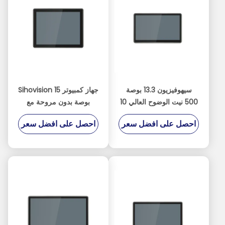
سيهوفيزيون 13.3 بوصة
جهاز كمبيوتر Sihovision 15
500 نيت الوضوح العالي 10
بوصة بدون مروحة مع
نقطة شاشة لمس سعة
شبكة LAN مزدوجة 2.5GbE
احصل على افضل سعر
احصل على افضل سعر
لوحة كمبيوتر صناعية
ومعالج Intel N100
وكمبيوتر صناعي مضمن