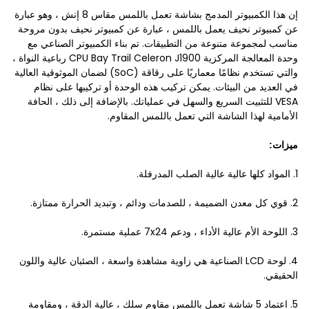
إن هذا الكمبيوتر المدمج بشاشة تعمل باللمس مقاس 8 إنش ، وهو عبارة
عن كمبيوتر نحيف يعمل باللمس ، عبارة عن كمبيوتر نحيف بدون مروحة
مناسب لمجموعة متنوعة من التطبيقات. تم بناء الكمبيوتر الصناعي مع
وحدة المعالجة المركزية CPU Bay Trail Celeron J1900 رباعية النواة ،
والتي تستخدم نظامًا معماريًا على رقاقة (SoC) لضمان الموثوقية العالية
في العديد من البيئات. يمكن تركيب هذه الوحدة أو تركيبها على نظام
VESA للتثبيت السريع والسهل في عملياتك. بالإضافة إلى ذلك ، الحافة
الأمامية لهذا الشاشة التي تعمل باللمس المقاوم.
ميزات:
1. المواد كلها عالية عالية الصلب المدرفلة.
2. قوي كل معدن الضميمة ، للصدمات ودائم ، وتبديد الحرارة ممتازة.
3. اللوحة الأم عالية الأداء ، ودعم 7x24 عملية مستمرة.
4. لوحة LCD الصناعية هي زاوية مشاهدة واسعة ، الصئبان عالية واللون
الحقيقي.
5. اعتماد 5 شاشة تعمل باللمس مقاوم سلك ، عالية الدقة ، ومقاومة