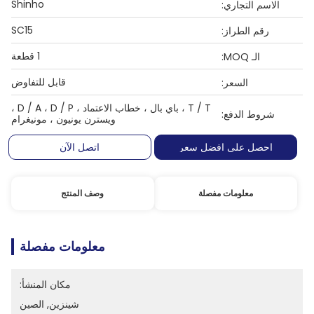
Shinho
الاسم التجاري:
SC15
رقم الطراز:
1 قطعة
الـ MOQ:
قابل للتفاوض
السعر:
T / T ، باي بال ، خطاب الاعتماد ، D / A ، D / P ،
شروط الدفع:
ويسترن يونيون ، مونيغرام
احصل على افضل سعر
اتصل الآن
معلومات مفصلة
وصف المنتج
معلومات مفصلة
مكان المنشأ:
شينزين, الصين