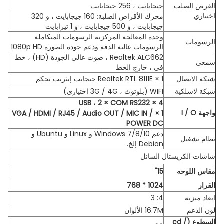
القرص الصلب
جيجابايت ، 256 جيجابايت
اختياري
محرك الأقراص الصلبة: 160 جيجابايت ، و 320
جيجابايت ، و 500 جيجابايت ، و 1 تيرابايت
وحدة المعالجة المركزية الرسومات المتكاملة
الرسومات
الرسومات عالية الدقة ودعم جودة الصورة 1080p HD
Realtek ALC662 ، صوت عالي الجودة (HD) ، خط
سمعي
في ، خارج الخط
شبكة الاتصال
1 × Realtek RTL 8111E جيجابت إيثرنت تحكم
شبكة لاسلكية
WIFI (بلوتوث ، 3G / 4G اختياري)
4 × USB ، 2 × COM RS232
واجهة I / O
1 × VGA / HDMI / RJ45 / Audio OUT / MIC IN /
POWER DC
دعم Windows 7/8/10 و Linux و Ubuntu و
نظام تشغيل
Debian إلخ.
شاشات الكريستال السائل
مقاس اللوحه
15"
القرار
1024 * 768
ابعاد متزنة
4: 3
لون الدعم
16.7M الألوان
السطوع (cd /