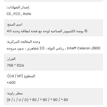
إصدار الشهادات:
CE , FCC , RoHs
اسم المنتج:
15 بوصة الكمبيوتر الصناعية لوحة مع فتحة لبطاقة وحدة 4G
وحدة المعالجة المركزية:
Intel® Celeron J1900 ، رباعي النواة ، 2.0 غيغاهرتز ، بدون مروحة
القرار:
1024 * 768
السطوع (cd / M²):
400+
منظر زاوية:
80 ° / 80 ° / 80 ° / 80 ° (R / L / U / D)