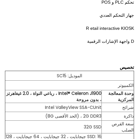
تحكم PLC و POS
جهاز التحكم العددي
R
etail interactive KIOSK
D
واجهة الإشارات الرقمية
تخصيص
الموديل: SC15
الكمبيوتر
وحدة المعالجة
Intel® Celeron J1900 ، رباعي النواة ، 2.0 غيغاهرتز
المركزية
، بدون مروحة
شرائح
Intel ValleyView SSA-CUnit
ذاكرة
2G DDR3 ، (الحد الأقصى 8G)
سعة القرص
32G SSD
الصلب
SSD: 16 جيجابايت ، 32 جيجابايت ، 64 جيجابايت ، 128