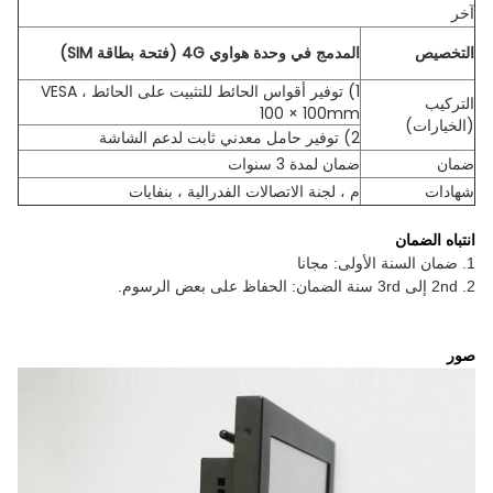
آخر
التخصيص
المدمج في وحدة هواوي 4G (فتحة بطاقة SIM)
1) توفير أقواس الحائط للتثبيت على الحائط ، VESA
التركيب
100 × 100mm
(الخيارات)
2) توفير حامل معدني ثابت لدعم الشاشة
ضمان
ضمان لمدة 3 سنوات
شهادات
م ، لجنة الاتصالات الفدرالية ، بنفايات
انتباه الضمان
1. ضمان السنة الأولى: مجانا
2. 2nd إلى 3rd سنة الضمان: الحفاظ على بعض الرسوم.
صور