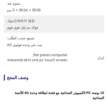
منتوج بعد:
35.56 × 36.54 × 5 سم
인쇄되지 않은مواد:
فولاذ مدرفل قوي قوي
تصنيع حسب الطّلب:
بنيت في وحدة هواوي 4G
, 
flat panel computer
إبراز:
industrial all in one pc touch screen
وصف المنتج
15 بوصة PC الكمبيوتر الصناعية مع فتحة لبطاقة وحدة 4G للأتمتة
الصناعية