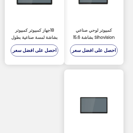
كمبيوتر لوحي صناعي
18جهاز كمبيوتر كمبيوتر
Sihovision بشاشة 15.6
بشاشة لمسة صناعية بطول
بوصة مع لمس سعوي بـ 10
5 بوصات مع تصميم بدون
احصل على افضل سعر
احصل على افضل سعر
نقاط وغلاف من سبائك
مروحة وتصنيف IP65
الألومنيوم وذاكرة وصول
للوقاية من الماء
عشوائي 8 جيجابايت