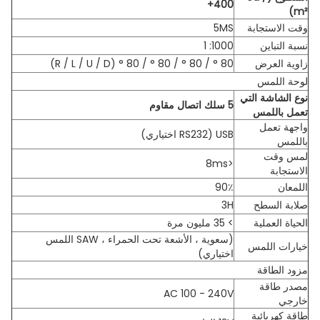
400+
m²)
وقت الاستجابة
5MS
نسبة التباين
1000: 1
زاوية العرض
80 ° / 80 ° / 80 ° / 80 ° (R / L / U / D)
لوحة اللمس
نوع الشاشة التي
5 سلك اتصال مقاوم
تعمل باللمس
واجهة تعمل
USB (RS232 اختياري)
باللمس
لمس وقت
<8ms
الاستجابة
اللمعان
90٪
صلابة السطح
3H
الحياة العملية
> 35 مليون مرة
(سعوية ، الأشعة تحت الحمراء ، SAW اللمس
خيارات اللمس
اختياري)
مزود الطاقة
مصدر طاقة
AC 100 - 240V
خارجي
طاقة كهربائية