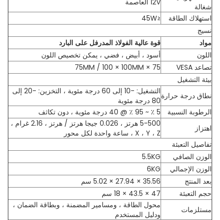
12V العاصمة
شغالة
استهلاك الطاقة
≤45W
نسيج
مواد
قوة عالية الفولاذ المدرفل على البارد
اللون
أسود ، أبيض ، فضي ، يمكن تخصيص اللون
تصاعد VESA
75 × 75MM / 100 × 100MM
بيئة التشغيل
التشغيل: -10 إلى 60 درجة مئوية ، التخزين: -20 إلى
نطاق درجة حرارة
80 درجة مئوية
الرطوبة النسبية
5 ٪ ~ 95 ٪ @ 40 درجة مئوية ، دون تكاثف
5-500 هرتز ، 0.026 جيجا هرتز / هرتز ، 2.16 غرام ،
اهتزاز
X ، Y ، Z ، ساعة واحدة لكل محور
تفاصيل التعبئة
الوزن الصافي
5.5KG
الوزن الإجمالي
6KG
بعد المنتج
35.56 × 27.94 × 5.02 سم
حجم التعبئة
47 × 43.5 × 18 سم
محول الطاقة ، ومسامير المضمنة ، وبطاقة الضمان ،
مستلزمات
ودليل المستخدم