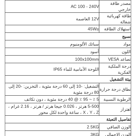
مصدر طاقة
AC 100 - 240V
خارجي
طاقة كهربائية
12V العاصمة
شغالة
استهلاك الطاقة
≤45W
نسيج
مواد
سبائك الألومنيوم
اللون
أسود
تصاعد VESA
100x100mm
درجة الملكية
اللوحة الأمامية للماء IP65
الفكرية
بيئة التشغيل
التشغيل: -10 إلى 60 درجة مئوية ، التخزين: -20 إلى
نطاق درجة حرارة
80 درجة مئوية
الرطوبة النسبية
5 ٪ ~ 95 ٪ @ 40 درجة مئوية ، دون تكاثف
5-500 هرتز ، 0.026 جيجا هرتز / هرتز ، 2.16 غرام ،
اهتزاز
X ، Y ، Z ، ساعة واحدة لكل محور
تفاصيل التعبئة
الوزن الصافي
2.5KG
الوزن الإجمالي
3KG