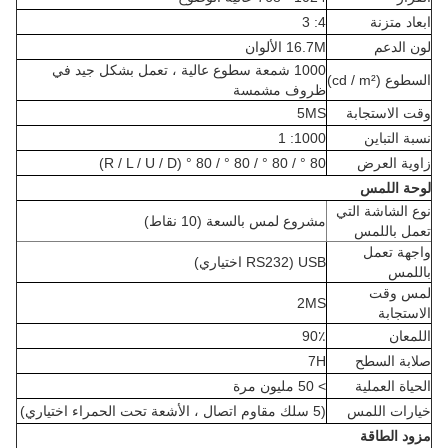
ابعاد متزنة
4: 3
لون الدعم
16.7M الألوان
1000 شمعة سطوع عالية ، تعمل بشكل جيد في
السطوع (cd / m²)
ظروف مشمسة
وقت الاستجابة
5MS
نسبة التباين
1000: 1
زاوية العرض
80 ° / 80 ° / 80 ° / 80 ° (R / L / U / D)
لوحة اللمس
نوع الشاشة التي
مشروع لمس بالسعة (10 نقاط)
تعمل باللمس
واجهة تعمل
USB (RS232 اختياري)
باللمس
لمس وقت
2MS
الاستجابة
اللمعان
90٪
صلابة السطح
7H
الحياة العملية
> 50 مليون مرة
خيارات اللمس
(5 سلك مقاوم اتصال ، الأشعة تحت الحمراء اختياري)
مزود الطاقة