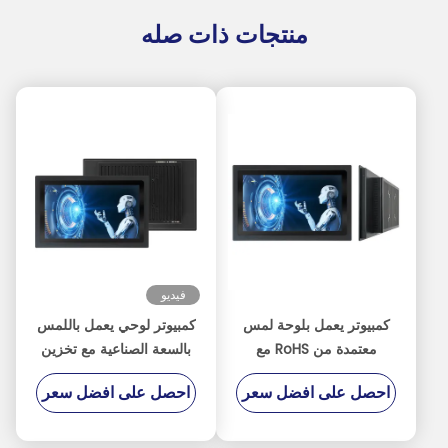
منتجات ذات صله
فيديو
كمبيوتر يعمل بلوحة لمس
كمبيوتر لوحي يعمل باللمس
معتمدة من RoHS مع
بالسعة الصناعية مع تخزين
منفذين USB 3.0 I / O
128G SSD
احصل على افضل سعر
احصل على افضل سعر