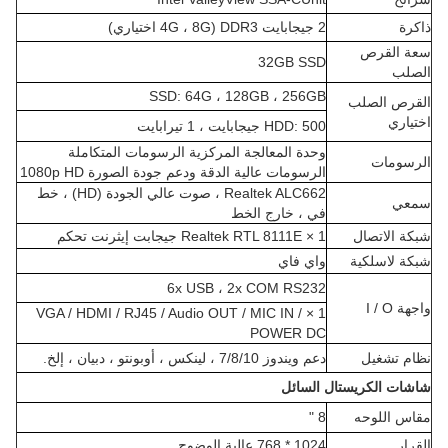
ذاكرة
2 جيجابايت DDR3 (4G ، 8G اختياري)
سعة القرص
32GB SSD
الصلب
SSD: 64G ، 128GB ، 256GB
القرص الصلب
اختياري
HDD: 500 جيجابايت ، 1 تيرابايت
وحدة المعالجة المركزية الرسومات المتكاملة
الرسومات
الرسومات عالية الدقة ودعم جودة الصورة 1080p HD
Realtek ALC662 ، صوت عالي الجودة (HD) ، خط
سمعي
في ، خارج الخط
شبكة الاتصال
1 × Realtek RTL 8111E جيجابت إيثرنت تحكم
شبكة لاسلكية
واي فاي
6x USB ، 2x COM RS232
واجهة I / O
1 × VGA / HDMI / RJ45 / Audio OUT / MIC IN /
POWER DC
نظام تشغيل
دعم ويندوز 7/8/10 ، لينكس ، أوبونتو ، دبيان ، إلخ.
شاشات الكريستال السائل
مقاس اللوحه
8 "
القرار
1024 * 768 عالية الوضوح