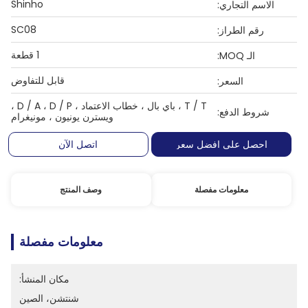
Shinho
الاسم التجاري:
SC08
رقم الطراز:
1 قطعة
الـ MOQ:
قابل للتفاوض
السعر:
T / T ، باي بال ، خطاب الاعتماد ، D / A ، D / P ،
شروط الدفع:
ويسترن يونيون ، مونيغرام
احصل على افضل سعر
اتصل الآن
معلومات مفصلة
وصف المنتج
معلومات مفصلة
مكان المنشأ:
شنتشن، الصين