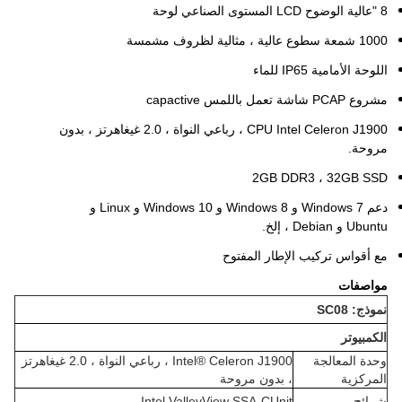
8 "عالية الوضوح LCD المستوى الصناعي لوحة
1000 شمعة سطوع عالية ، مثالية لظروف مشمسة
اللوحة الأمامية IP65 للماء
مشروع PCAP شاشة تعمل باللمس capactive
CPU Intel Celeron J1900 ، رباعي النواة ، 2.0 غيغاهرتز ، بدون
مروحة.
2GB DDR3 ، 32GB SSD
دعم Windows 7 و Windows 8 و Windows 10 و Linux و
Ubuntu و Debian ، إلخ.
مع أقواس تركيب الإطار المفتوح
مواصفات
نموذج: SC08
الكمبيوتر
وحدة المعالجة
Intel® Celeron J1900 ، رباعي النواة ، 2.0 غيغاهرتز
المركزية
، بدون مروحة
شرائح
Intel ValleyView SSA-CUnit