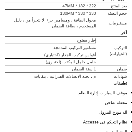
بعد المنتج
222 * 182 * 47MM
حجم التعبئة
330 * 330 * 130MM
محول الطاقة ، ومسامير جزءا لا يتجزأ من ، دليل
مستلزمات
المستخدم ، بطاقة الضمان
آخر
إطار مفتوح
مسامير التركيب المدمجة
التركيب
(الخيارات)
أقواس تركيب الجدار (اختياري)
حامل حامل المكتب (اختياري)
ضمان
1 سنة الضمان
شهادات
م ، لجنة الاتصالات الفدرالية ، بنفايات
تطبيقات
موقف للسيارات إدارة النظام
محطة شاحن
آلة موزع البترول
نظام التحكم في Accesse
البيئة البحرية