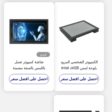
فيديو
الكمبيوتر الشخصي المزود
شاشة كمبيوتر تعمل
بلوحة لمس Intel J4125
باللمس بالسعة مضمنة
بدقة 1280 * 1024
معتمدة من RoHS بدقة
احصل على افضل سعر
احصل على افضل سعر
1920 * 1080