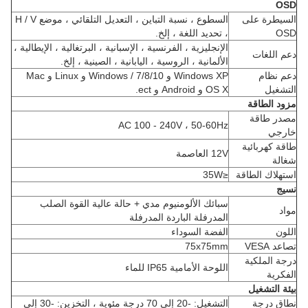
OSD
السيطرة على
السطوع ، نسبة التباين ، التعديل التلقائي ، موضع H / V
OSD
، تحديد اللغة ، إلخ.
الإنجليزية ، الفرنسية ، الإسبانية ، البرتغالية ، الإيطالية ،
دعم اللغات
الألمانية ، الروسية ، اليابانية ، الصينية ، إلخ.
دعم نظام
Windows XP و Windows / 7/8/10 و Linux و Mac
التشغيل
OS X و Android و ect.
مزود الطاقة
مصدر طاقة
AC 100 - 240V ، 50-60Hz
خارجي
طاقة كهربائية
12V العاصمة
شغالة
استهلاك الطاقة
≤35W
نسيج
سبائك الألومنيوم مدي + حالة عالية القوة الصلب
مواد
المدرفلة الباردة المدرفلة
اللون
الفضة السوداء
تصاعد VESA
75x75mm
درجة الملكية
اللوحة الأمامية IP65 للماء
الفكرية
بيئة التشغيل
نطاق درجة
التشغيل: -20 إلى 70 درجة مئوية ، التخزين: -30 إلى