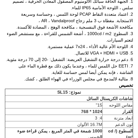
1. الجبهة الحافة سبائك الألومنيوم المصقول المعادن الحرفية ، تصميم
سلس ، اللوحة الأمامية IP65 للماء.
2. اعتماد متعددة النقاط PCAP لوحة اللمس ، وحساسة وسريعة
الاستجابة.
مغطاة ب 3 ملم زجاج AR ، Vandalproof ،
مكافحة الأشعة فوق البنفسجية ، مكافحة الوهج ، المضادة للأكسدة.
3. السطوع: 1000cd / m2 ، أشعة الشمس للقراءة ، مع مستشعر الضوء
لتعتم السيارات.
4. اللوحة الأم عالية الأداء ، 7x24 عملية مستمرة.
5. VGA + HDMI + USB للاتصال.
6. دعم درجة حرارة التشغيل العريضة: التشغيل: -20 إلى 70 درجة مئوية.
7. EETI حل اللمس للماء ، وعندما يكون ذلك مع قطرة الماء على
الشاشة ، فإنه يمكن أيضا لمس حساسة للغاية.
8. مثالية لالمدمج في مجلس الوزراء في الهواء الطلق ، كشك.
تخصيص
نموذج: SL15
شاشات الكريستال السائل
مقاس اللوحه
15"
القرار
1024 * 768
ابعاد متزنة
4: 3
لون الدعم
16.7M الألوان
السطوع (cd /
1000 شمعة في المتر المربع ، يمكن قراءة ضوء
m²)
الشمس