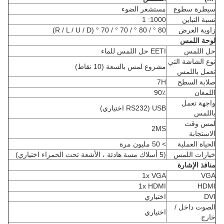
سيطرة سطوع
مستشعر الضوء
نسبة التباين
1000: 1
زاوية العرض
80 ° / 80 ° / 70 ° / 70 ° (R / L / U / D)
لوحة اللمس
حل اللمس
EETI حل اللمس للماء
نوع الشاشة التي
مشروع لمس بالسعة (10 نقاط)
تعمل باللمس
صلابة السطح
7H
اللمعان
90٪
واجهة تعمل
USB (RS232 اختياري)
باللمس
لمس وقت
2MS
الاستجابة
الحياة العملية
> 50 مليون مرة
خيارات اللمس
(5 أسلاك مسة هادئة ، الأشعة تحت الحمراء اختياري)
منافذ الإشارة
1x VGA
VGA
1x HDMI
HDMI
DVI
اختياري
الصوت داخل /
اختياري
خارج