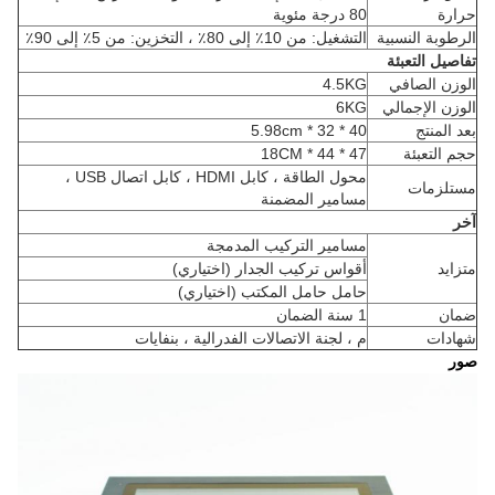
حرارة
80 درجة مئوية
الرطوبة النسبية
التشغيل: من 10٪ إلى 80٪ ، التخزين: من 5٪ إلى 90٪
تفاصيل التعبئة
الوزن الصافي
4.5KG
الوزن الإجمالي
6KG
بعد المنتج
40 * 32 * 5.98cm
حجم التعبئة
47 * 44 * 18CM
محول الطاقة ، كابل HDMI ، كابل اتصال USB ،
مستلزمات
مسامير المضمنة
آخر
مسامير التركيب المدمجة
متزايد
أقواس تركيب الجدار (اختياري)
حامل حامل المكتب (اختياري)
ضمان
1 سنة الضمان
شهادات
م ، لجنة الاتصالات الفدرالية ، بنفايات
صور