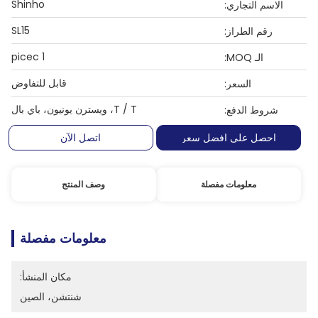
Shinho
الاسم التجاري:
SL15
رقم الطراز:
1 picec
الـ MOQ:
قابل للتفاوض
السعر:
T / T، ويسترن يونيون، باي بال
شروط الدفع:
احصل على افضل سعر
اتصل الآن
معلومات مفصلة
وصف المنتج
معلومات مفصلة
مكان المنشأ:
شنتشن، الصين