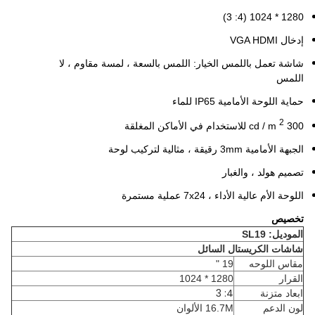
1280 * 1024 (4: 3)
إدخال VGA HDMI
شاشة تعمل باللمس الخيار: اللمس بالسعة ، لمسة مقاوم ، لا
اللمس
حماية اللوحة الأمامية IP65 للماء
2
300 cd / m
للاستخدام في الأماكن المغلقة
الجبهة الأمامية 3mm رقيقة ، مثالية لتركيب لوحة
تصميم هولد ، والغبار
اللوحة الأم عالية الأداء ، 7x24 عملية مستمرة
تخصيص
الموديل: SL19
شاشات الكريستال السائل
مقاس اللوحه
19 "
القرار
1280 * 1024
4: 3
ابعاد متزنة
لون الدعم
16.7M الألوان