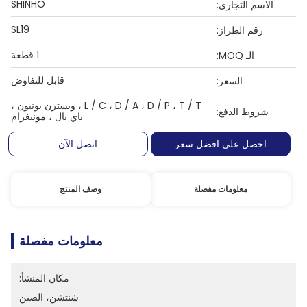
SHINHO
الاسم التجاري:
SL19
رقم الطراز:
1 قطعة
الـ MOQ:
قابل للتفاوض
السعر:
L / C ، D / A ، D / P ، T / T ، ويسترن يونيون ،
شروط الدفع:
باي بال ، مونيغرام
احصل على افضل سعر
اتصل الآن
معلومات مفصلة
وصف المنتج
معلومات مفصلة
مكان المنشأ:
شنتشن، الصين