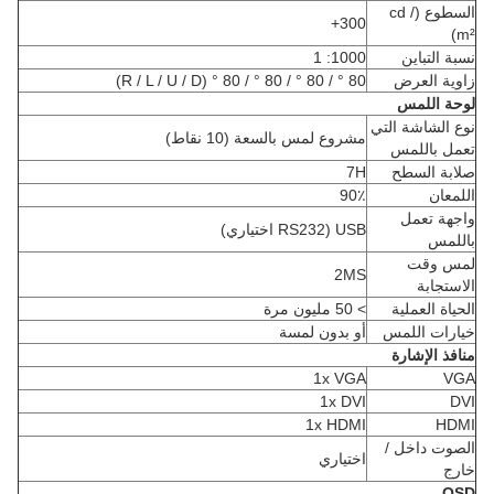
السطوع (cd /
300+
m²)
نسبة التباين
1000: 1
زاوية العرض
80 ° / 80 ° / 80 ° / 80 ° (R / L / U / D)
لوحة اللمس
نوع الشاشة التي
مشروع لمس بالسعة (10 نقاط)
تعمل باللمس
صلابة السطح
7H
اللمعان
90٪
واجهة تعمل
USB (RS232 اختياري)
باللمس
لمس وقت
2MS
الاستجابة
الحياة العملية
> 50 مليون مرة
خيارات اللمس
أو بدون لمسة
منافذ الإشارة
1x VGA
VGA
1x DVI
DVI
1x HDMI
HDMI
الصوت داخل /
اختياري
خارج
OSD