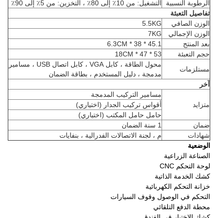
الرطوبة النسبية
التشغيل: من 10٪ إلى 80٪ ، التخزين: من 5٪ إلى 90٪
تفاصيل التعبئة
الوزن الصافي
5.5KG
الوزن الإجمالي
7KG
بعد المنتج
45.1 * 38 * 6.3CM
حجم التعبئة
53 * 47 * 18CM
محول الطاقة ، كابل VGA ، كابل اتصال USB ، مسامير
مستلزمات
مدمجة ، دليل المستخدم ، بطاقة الضمان
آخر
مسامير التركيب المدمجة
متزايد
أقواس تركيب الجدار (اختياري)
حامل حامل المكتب (اختياري)
ضمان
1 سنة الضمان
شهادات
م ، لجنة الاتصالات الفدرالية ، بنفايات
الوضعية
الصناعة الزراعية
لوحة التحكم CNC
كشك الخدمة الذاتية
خزانة التحكم الكهربائية
التحكم في الوصول وقوف السيارات
محطة الدفع التلقائي
كشك الاختيار في الفندق