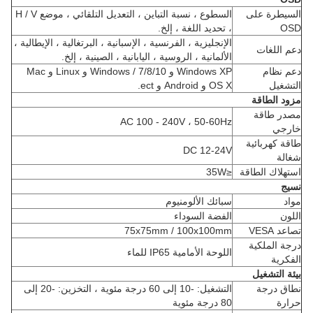
السيطرة على
السطوع ، نسبة التباين ، التعديل التلقائي ، موضع H / V
OSD
، تحديد اللغة ، إلخ.
الإنجليزية ، الفرنسية ، الإسبانية ، البرتغالية ، الإيطالية ،
دعم اللغات
الألمانية ، الروسية ، اليابانية ، الصينية ، إلخ.
دعم نظام
Windows XP و Windows / 7/8/10 و Linux و Mac
التشغيل
OS X و Android و ect.
مزود الطاقة
مصدر طاقة
AC 100 - 240V ، 50-60Hz
خارجي
طاقة كهربائية
DC 12-24V
شغالة
استهلاك الطاقة
≤35W
نسيج
مواد
سبائك الألومنيوم
اللون
الفضة السوداء
تصاعد VESA
75x75mm / 100x100mm
درجة الملكية
اللوحة الأمامية IP65 للماء
الفكرية
بيئة التشغيل
نطاق درجة
التشغيل: -10 إلى 60 درجة مئوية ، التخزين: -20 إلى
حرارة
80 درجة مئوية