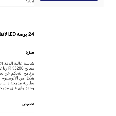
إبراز:
24 بوصة LED لافتات رقمية شاشة عرض LCD محمولة على ظهره تمشي على لوحة إعلانات رقمية
ميزة
شاشة عالية الدقة 24 بوصة عالية الدقة 1080 بكسل.
معالج RK3288 رباعي النواة مع 2G RAM 16G EMMC.
برنامج التحكم عن بع
هيكل من الألومنيوم م
بطارية مدمجة ذات سعة كبيرة تصل إلى 
وحدة واي فاي مدمجة G
تخصيص