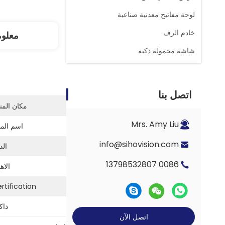
لوحة مفاتيح معدنية صناعية
خادم الرف
معلو
شاشة محمولة ذكية
اتصل بنا
مكان المن
Mrs. Amy Liu
اسم المن
info@sihovision.com
الد
0086 13798532807
الاهل
rtification:
ذاك
اتصل الآن