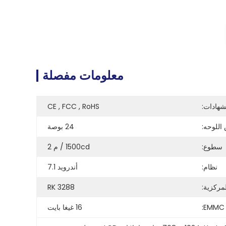
معلومات مفصلة
شهادات:
CE , FCC , RoHS
اللوحه:
24 بوصة
سطوع:
1500cd / م 2
نظام:
أندرويد 7.1
مركزية:
RK 3288
EMMC:
16 غيغا بايت