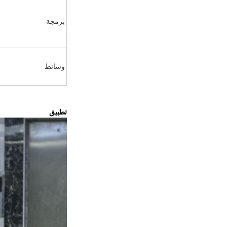
برمجة
وسائط
تطبيق