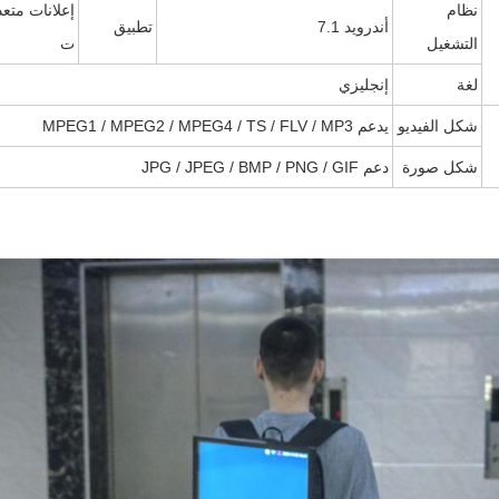
نظام
إعلانات متع
أندرويد 7.1
تطبيق
التشغيل
ت
لغة
إنجليزي
شكل الفيديو
يدعم MPEG1 / MPEG2 / MPEG4 / TS / FLV / MP3
شكل صورة
دعم JPG / JPEG / BMP / PNG / GIF