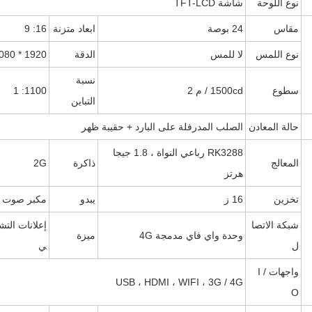
نوع اللوحة
شاشة TFT-LCD
مقاس
24 بوصة
ابعاد متزنة
16: 9
نوع اللمس
لا للمس
الدقة
1920 * 1080
نسبة
سطوع
1500cd / م 2
1100: 1
التباين
حالة المعادن
الصلب المدرفلة على البارد + حقيبة ظهر
RK3288 رباعي النواة ، 1.8 جيجا
المعالج
ذاكرة
2G
هرتز
تخزين
16 ز
يبدو
مكبر صوت 
شبكة الاتصا
إعلانات التشغ
وحدة واي فاي مدمجة 4G
ميزة
ل
ي
واجهات I /
USB ، HDMI ، WIFI ، 3G / 4G
O