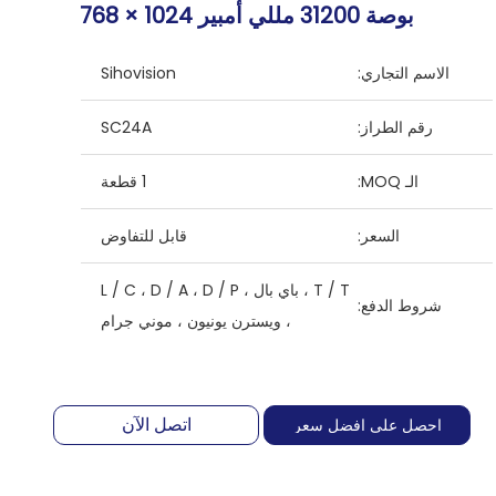
بوصة 31200 مللي أمبير 1024 × 768
الاسم التجاري:
Sihovision
رقم الطراز:
SC24A
الـ MOQ:
1 قطعة
السعر:
قابل للتفاوض
T / T ، باي بال ، L / C ، D / A ، D / P
شروط الدفع:
، ويسترن يونيون ، موني جرام
اتصل الآن
احصل على افضل سعر