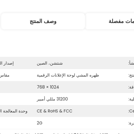
مات مفصلة
وصف المنتج
شأ:
شنتشن، الصين
إصدار ال
تج:
ظهره المشي لوحة الإعلانات الرقمية
مقاس 
قة:
1024 × 768
ية:
31200 مللي أمبير
Ce
CE & RoHS & FCC
وحدة المعالجة ال
رة:
2G