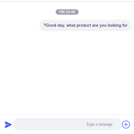
10:49 PM
Good day, what product are you looking for?
شاشة تعمل باللمس لاسلكية رصد / لمس شاشة الكمبيوتر 10.1
بوصة الحجم
إطار فتح شاشات الكريستال السائل
2024-02-02
60613 الرؤى