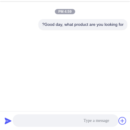
4:59 PM
Good day, what product are you looking for?
19 بوصة تعمل باللمس شاشة تعمل باللمس مراقب الجبهة OSD
زر مع منافذ للماء
إطار فتح شاشات الكريستال السائل
2024-12-11
71 الرؤى